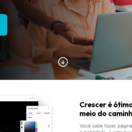
Crescer é ótimo
meio do caminh
Você sabe fazer págin