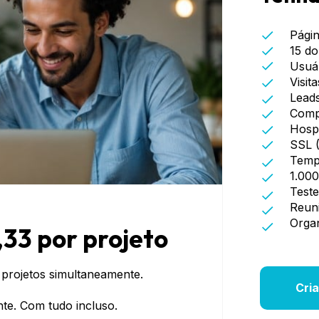
Págin
15 do
Usuár
Visita
Leads
Compa
Hosp
SSL 
Temp
1.000
Test
Reun
Organ
,33 por projeto
 projetos simultaneamente.
Cri
te. Com tudo incluso.