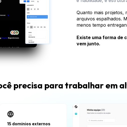
é habilidade, é estrutur
Quanto mais projetos, m
arquivos espalhados. M
menos tempo entregan
Existe uma forma de 
vem junto.
ocê precisa para trabalhar em a
15 domínios externos