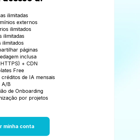
as ilimitadas
mínios externos
ios ilimitados
s ilimitadas
 ilimitados
rtilhar páginas
edagem inclusa
(HTTPS) + CDN
lates Free
 créditos de IA mensais
e A/B
ião de Onboarding
ização por projetos
ar minha conta